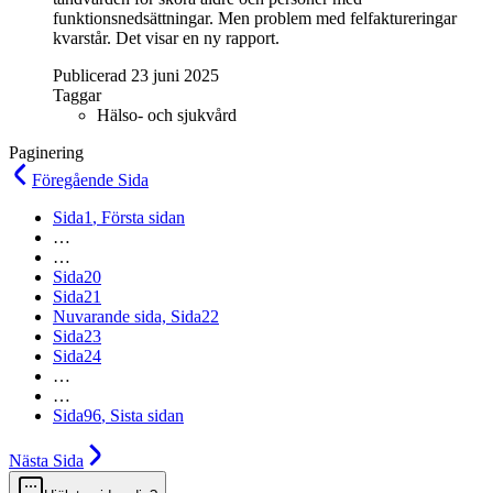
funktionsnedsättningar. Men problem med felfaktureringar
kvarstår. Det visar en ny rapport.
Publicerad 23 juni 2025
Taggar
Hälso- och sjukvård
Paginering
Föregående
Sida
Sida
1
, Första sidan
…
…
Sida
20
Sida
21
Nuvarande sida,
Sida
22
Sida
23
Sida
24
…
…
Sida
96
, Sista sidan
Nästa
Sida