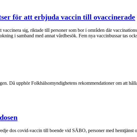
tser för att erbjuda vaccin till ovaccinerade
 att vaccinera sig, riktade till personer som bor i områden där vaccination
okning i samband med annat vårdbesök. Fem nya vaccinbussar tas också
gen. Då upphör Folkhälsomyndighetens rekommendationer om att hålla a
 dosen
edje dos covid-vaccin till boende vid SÄBO, personer med hemtjänst o