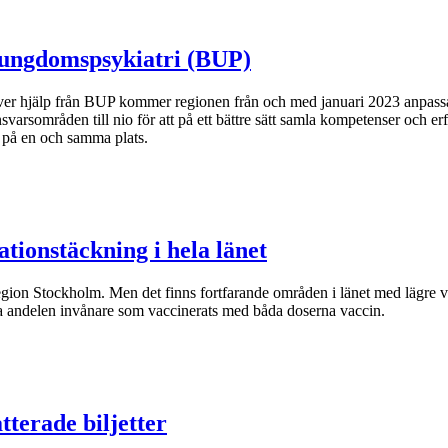
h ungdomspsykiatri (BUP)
er hjälp från BUP kommer regionen från och med januari 2023 anpassa
svarsområden till nio för att på ett bättre sätt samla kompetenser och 
 på en och samma plats.
ationstäckning i hela länet
egion Stockholm. Men det finns fortfarande områden i länet med lägre v
ka andelen invånare som vaccinerats med båda doserna vaccin.
tterade biljetter