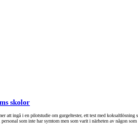
lms skolor
 ingå i en pilotstudie om gurgeltester, ett test med koksaltlösning so
ch personal som inte har symtom men som varit i närheten av någon som 