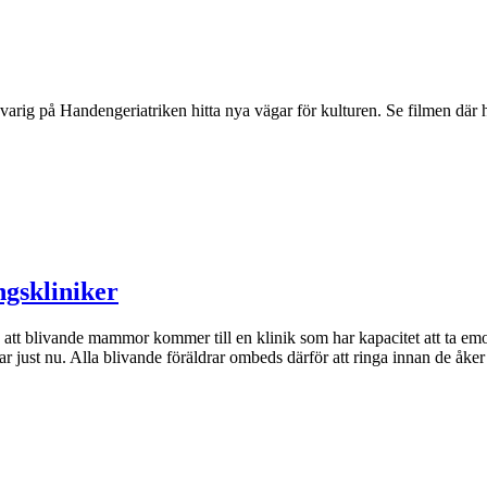
arig på Handengeriatriken hitta nya vägar för kulturen. Se filmen där h
ngskliniker
å att blivande mammor kommer till en klinik som har kapacitet att ta em
 just nu. Alla blivande föräldrar ombeds därför att ringa innan de åker in