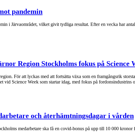
 mot pandemin
i Järvaområdet, vilket givit tydliga resultat. Efter en vecka har anta
kärnor Region Stockholms fokus på Science
gion. För att lyckas med att fortsätta växa som en framgångsrik storst
t vid Science Week som startar idag, med fokus på fordonsindustrins om
medarbetare och återhämtningsdagar i vården
ockholms medarbetare ska få en covid-bonus på upp till 10 000 kronor f