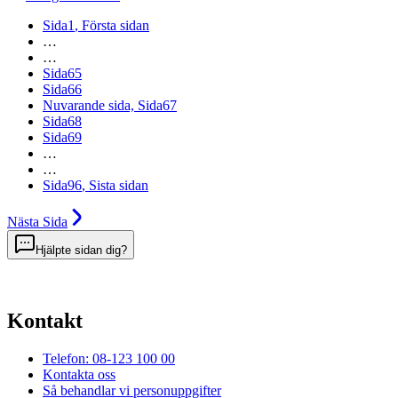
Sida
1
, Första sidan
…
…
Sida
65
Sida
66
Nuvarande sida,
Sida
67
Sida
68
Sida
69
…
…
Sida
96
, Sista sidan
Nästa
Sida
Hjälpte sidan dig?
Kontakt
Telefon: 08-123 100 00
Kontakta oss
Så behandlar vi personuppgifter