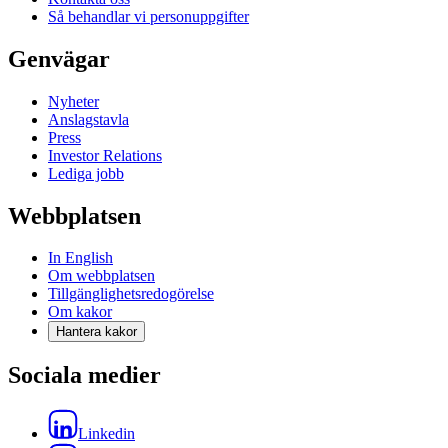
Så behandlar vi personuppgifter
Genvägar
Nyheter
Anslagstavla
Press
Investor Relations
Lediga jobb
Webbplatsen
In English
Om webbplatsen
Tillgänglighetsredogörelse
Om kakor
Hantera kakor
Sociala medier
Linkedin