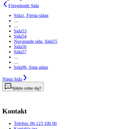
Föregående
Sida
Sida
1
, Första sidan
…
…
Sida
53
Sida
54
Nuvarande sida,
Sida
55
Sida
56
Sida
57
…
…
Sida
96
, Sista sidan
Nästa
Sida
Hjälpte sidan dig?
Kontakt
Telefon: 08-123 100 00
Kontakta oss