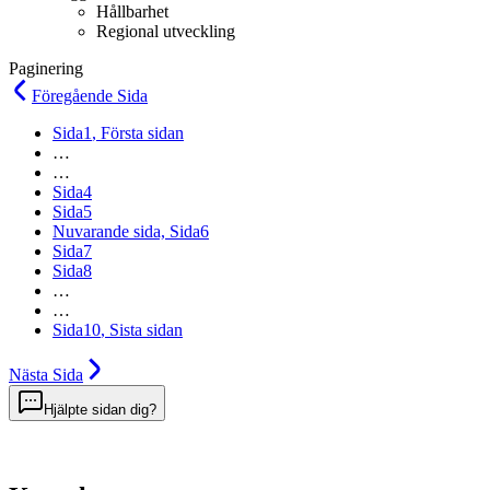
Hållbarhet
Regional utveckling
Paginering
Föregående
Sida
Sida
1
, Första sidan
…
…
Sida
4
Sida
5
Nuvarande sida,
Sida
6
Sida
7
Sida
8
…
…
Sida
10
, Sista sidan
Nästa
Sida
Hjälpte sidan dig?