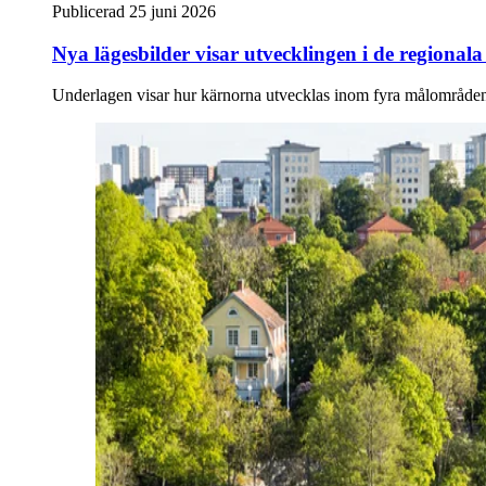
Publicerad 25 juni 2026
Nya lägesbilder visar utvecklingen i de regional
Underlagen visar hur kärnorna utvecklas inom fyra målområden 