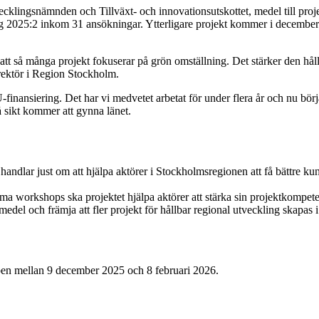
lingsnämnden och Tillväxt- och innovationsutskottet, medel till projekt
ng 2025:2 inkom 31 ansökningar. Ytterligare projekt kommer i december 
de att så många projekt fokuserar på grön omställning. Det stärker den hå
irektör i Region Stockholm.
inansiering. Det har vi medvetet arbetat för under flera år och nu börja
å sikt kommer att gynna länet.
 handlar just om att hjälpa aktörer i Stockholmsregionen att få bättre
a workshops ska projektet hjälpa aktörer att stärka sin projektkompeten
medel och främja att fler projekt för hållbar regional utveckling skapas i
öppen mellan 9 december 2025 och 8 februari 2026.