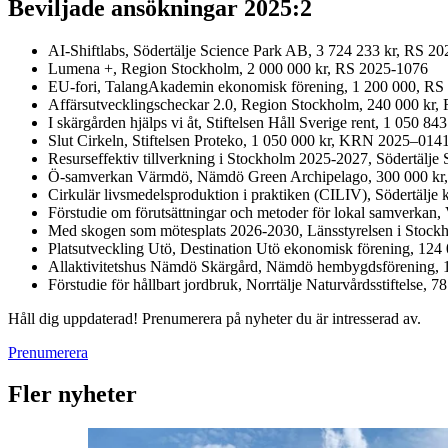
Beviljade ansökningar 2025:2
AI-Shiftlabs, Södertälje Science Park AB, 3 724 233 kr, RS 2
Lumena +, Region Stockholm, 2 000 000 kr, RS 2025-1076
EU-fori, TalangAkademin ekonomisk förening, 1 200 000, RS
Affärsutvecklingscheckar 2.0, Region Stockholm, 240 000 kr,
I skärgården hjälps vi åt, Stiftelsen Håll Sverige rent, 1 050
Slut Cirkeln, Stiftelsen Proteko, 1 050 000 kr, KRN 2025–014
Resurseffektiv tillverkning i Stockholm 2025-2027, Södertäl
Ö-samverkan Värmdö, Nämdö Green Archipelago, 300 000 k
Cirkulär livsmedelsproduktion i praktiken (CILIV), Södertäl
Förstudie om förutsättningar och metoder för lokal samverka
Med skogen som mötesplats 2026-2030, Länsstyrelsen i Stock
Platsutveckling Utö, Destination Utö ekonomisk förening, 12
Allaktivitetshus Nämdö Skärgård, Nämdö hembygdsförening,
Förstudie för hållbart jordbruk, Norrtälje Naturvårdsstiftelse
Håll dig uppdaterad! Prenumerera på nyheter du är intresserad av.
Prenumerera
Fler nyheter