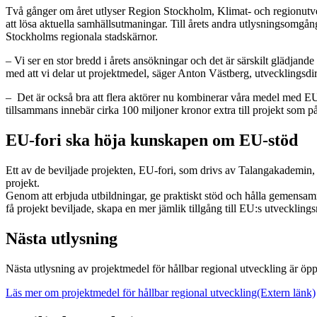
Två gånger om året utlyser Region Stockholm, Klimat- och regionutveck
att lösa aktuella samhällsutmaningar. Till årets andra utlysningsomgå
Stockholms regionala stadskärnor.
– Vi ser en stor bredd i årets ansökningar och det är särskilt glädjan
med att vi delar ut projektmedel, säger Anton Västberg, utvecklingsd
– Det är också bra att flera aktörer nu kombinerar våra medel med EU-f
tillsammans innebär cirka 100 miljoner kronor extra till projekt som p
EU-fori ska höja kunskapen om EU-stöd
Ett av de beviljade projekten, EU-fori, som drivs av Talangakademin,
projekt.
Genom att erbjuda utbildningar, ge praktiskt stöd och hålla gemensamm
få projekt beviljade, skapa en mer jämlik tillgång till EU:s utvecklings
Nästa utlysning
Nästa utlysning av projektmedel för hållbar regional utveckling är 
Läs mer om projektmedel för hållbar regional utveckling
(Extern länk)