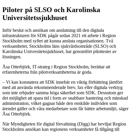
Piloter på SLSO och Karolinska
Universitetssjukhuset
Inför beslut och ansökan om anslutning till den digitala
infrastrukturen för SDK pågår sedan 2021 ett arbete i Region
Stockholm med syftet att kunna ansluta organisationen. Två
verksamheter, Stockholms läns sjukvårdsområde (SLSO) och
Karolinska Universitetssjukhuset, har genomfört pilottester av
lösningen.
Åsa Otterbjörk, IT-strateg i Region Stockholm, berättar att
erfarenheterna från pilotverksamheterna är goda.
– Vi kan konstatera att SDK innebär en viktig förbättring jämfört
med att använda rekommenderade brev, fax eller digitala verktyg
som inte erbjuder samma höga säkerhet som SDK. Dessutom ger
det möjlighet att spara tid i form av snabbare hantering och minskad
administration, vilket gagnar både den enskilde individen som
ärendet gäller och våra medarbetare som får bättre arbetsmiljö, säger
Åsa Otterbjörk.
När Myndigheten för digital förvaltning (Digg) har beviljat Region
Stockholms ansökan kan regionens verksamheter få tillgång till