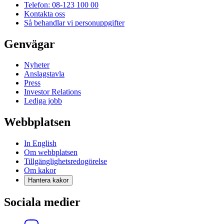
Telefon: 08-123 100 00
Kontakta oss
Så behandlar vi personuppgifter
Genvägar
Nyheter
Anslagstavla
Press
Investor Relations
Lediga jobb
Webbplatsen
In English
Om webbplatsen
Tillgänglighetsredogörelse
Om kakor
Hantera kakor
Sociala medier