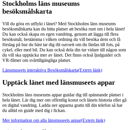
Stockholms läns museums
besöksmålskarta
Vill du göra en utflykt i länet? Med Stockholms läns museums
besöksmålskarta kan du hitta platser att besöka runt om i hela länet!
Du kan också skapa en egen vandring, genom att lägga till flera
besöksmål, bestämma i vilken ordning du vill besöka dem och få
förslag på hur du bäst tar dig dit oavsett om du färdas till fots, på
cykel, eller med bil. Du kan också dela din tur vidare till någon som
du vill ska upptäcka mer av länet. Det finns också ljudguider och
VR-filmer om svårtillgängliga platser.
Länsmuseets interaktiva Besöksmålskarta
(Extern länk)
Upptäck länet med länsmuseets appar
Stockholms läns museums appar guidar dig till spännande platser i
hela länet. Lär dig mer om offentlig konst och länets historia eller gå
en digital vandring. Ladda ner apparna gratis till din telefon så har
du alltid en guide med dig i fickan.
Mer information om alla länsmuseets appar
(Extern länk)