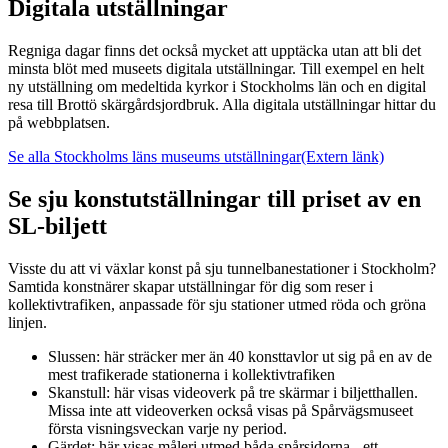
Digitala utställningar
Regniga dagar finns det också mycket att upptäcka utan att bli det
minsta blöt med museets digitala utställningar. Till exempel en helt
ny utställning om medeltida kyrkor i Stockholms län och en digital
resa till Brottö skärgårdsjordbruk. Alla digitala utställningar hittar du
på webbplatsen.
Se alla Stockholms läns museums utställningar
(Extern länk)
Se sju konstutställningar till priset av en
SL-biljett
Visste du att vi växlar konst på sju tunnelbanestationer i Stockholm?
Samtida konstnärer skapar utställningar för dig som reser i
kollektivtrafiken, anpassade för sju stationer utmed röda och gröna
linjen.
Slussen: här sträcker mer än 40 konsttavlor ut sig på en av de
mest trafikerade stationerna i kollektivtrafiken
Skanstull: här visas videoverk på tre skärmar i biljetthallen.
Missa inte att videoverken också visas på Spårvägsmuseet
första visningsveckan varje ny period.
Gärdet: här visas måleri utmed båda spårsidorna - ett