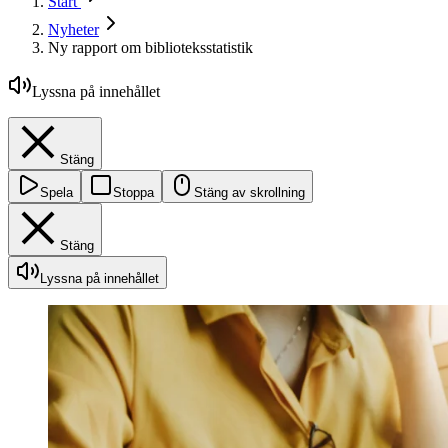
Start
Nyheter
Ny rapport om biblioteksstatistik
Lyssna på innehållet
Stäng
Spela
Stoppa
Stäng av skrollning
Stäng
Lyssna på innehållet