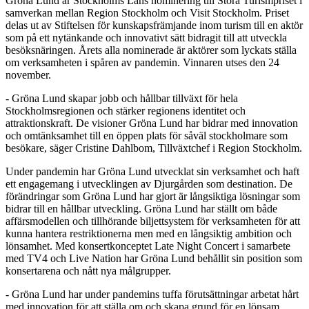
Gröna Lund är Stockholms Läns nominering till Stora Turismpriset i
samverkan mellan Region Stockholm och Visit Stockholm. Priset
delas ut av Stiftelsen för kunskapsfrämjande inom turism till en aktör
som på ett nytänkande och innovativt sätt bidragit till att utveckla
besöksnäringen. Årets alla nominerade är aktörer som lyckats ställa
om verksamheten i spåren av pandemin. Vinnaren utses den 24
november.
- Gröna Lund skapar jobb och hållbar tillväxt för hela
Stockholmsregionen och stärker regionens identitet och
attraktionskraft. De visioner Gröna Lund har bidrar med innovation
och omtänksamhet till en öppen plats för såväl stockholmare som
besökare, säger Cristine Dahlbom, Tillväxtchef i Region Stockholm.
Under pandemin har Gröna Lund utvecklat sin verksamhet och haft
ett engagemang i utvecklingen av Djurgården som destination. De
förändringar som Gröna Lund har gjort är långsiktiga lösningar som
bidrar till en hållbar utveckling. Gröna Lund har ställt om både
affärsmodellen och tillhörande biljettsystem för verksamheten för att
kunna hantera restriktionerna men med en långsiktig ambition och
lönsamhet. Med konsertkonceptet Late Night Concert i samarbete
med TV4 och Live Nation har Gröna Lund behållit sin position som
konsertarena och nått nya målgrupper.
- Gröna Lund har under pandemins tuffa förutsättningar arbetat hårt
med innovation för att ställa om och skapa grund för en lönsam