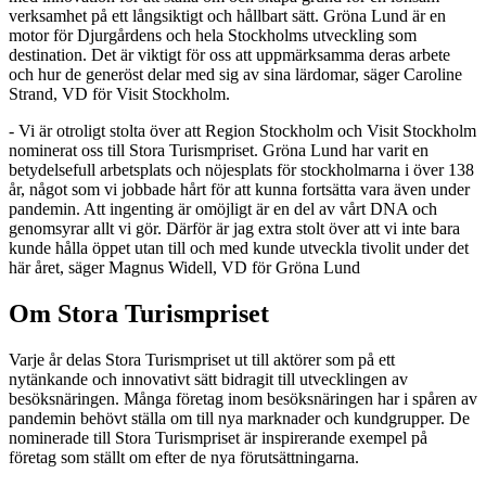
verksamhet på ett långsiktigt och hållbart sätt. Gröna Lund är en
motor för Djurgårdens och hela Stockholms utveckling som
destination. Det är viktigt för oss att uppmärksamma deras arbete
och hur de generöst delar med sig av sina lärdomar, säger Caroline
Strand, VD för Visit Stockholm.
- Vi är otroligt stolta över att Region Stockholm och Visit Stockholm
nominerat oss till Stora Turismpriset. Gröna Lund har varit en
betydelsefull arbetsplats och nöjesplats för stockholmarna i över 138
år, något som vi jobbade hårt för att kunna fortsätta vara även under
pandemin. Att ingenting är omöjligt är en del av vårt DNA och
genomsyrar allt vi gör. Därför är jag extra stolt över att vi inte bara
kunde hålla öppet utan till och med kunde utveckla tivolit under det
här året, säger Magnus Widell, VD för Gröna Lund
Om Stora Turismpriset
Varje år delas Stora Turismpriset ut till aktörer som på ett
nytänkande och innovativt sätt bidragit till utvecklingen av
besöksnäringen. Många företag inom besöksnäringen har i spåren av
pandemin behövt ställa om till nya marknader och kundgrupper. De
nominerade till Stora Turismpriset är inspirerande exempel på
företag som ställt om efter de nya förutsättningarna.