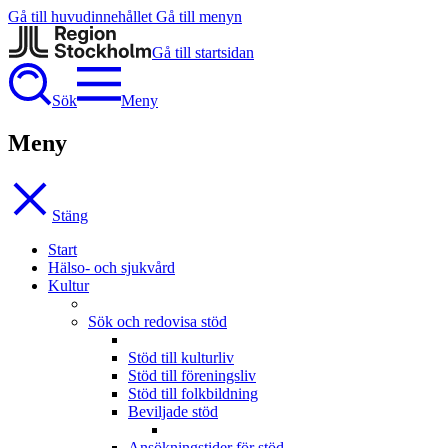
Gå till huvudinnehållet
Gå till menyn
Gå till startsidan
Sök
Meny
Meny
Stäng
Start
Hälso- och sjukvård
Kultur
Sök och redovisa stöd
Stöd till kulturliv
Stöd till föreningsliv
Stöd till folkbildning
Beviljade stöd
Ansökningstider för stöd