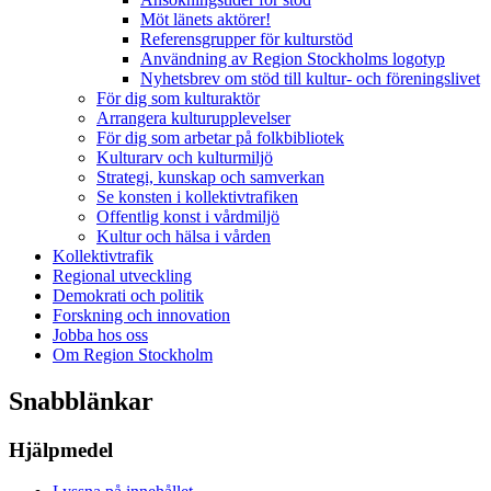
Möt länets aktörer!
Referensgrupper för kulturstöd
Användning av Region Stockholms logotyp
Nyhetsbrev om stöd till kultur- och föreningslivet
För dig som kulturaktör
Arrangera kulturupplevelser
För dig som arbetar på folkbibliotek
Kulturarv och kulturmiljö
Strategi, kunskap och samverkan
Se konsten i kollektivtrafiken
Offentlig konst i vårdmiljö
Kultur och hälsa i vården
Kollektivtrafik
Regional utveckling
Demokrati och politik
Forskning och innovation
Jobba hos oss
Om Region Stockholm
Snabblänkar
Hjälpmedel