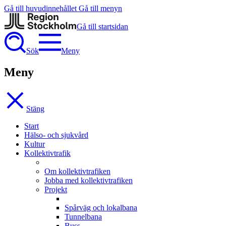
Gå till huvudinnehållet
Gå till menyn
Gå till startsidan
Sök
Meny
Meny
Stäng
Start
Hälso- och sjukvård
Kultur
Kollektivtrafik
Om kollektivtrafiken
Jobba med kollektivtrafiken
Projekt
Spårväg och lokalbana
Tunnelbana
Buss