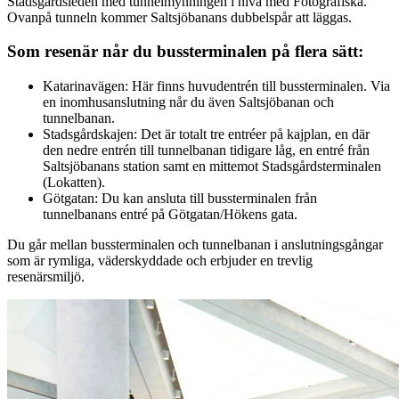
Stadsgårdsleden med tunnelmynningen i nivå med Fotografiska.
Ovanpå tunneln kommer Saltsjöbanans dubbelspår att läggas.
Som resenär når du bussterminalen på flera sätt:
Katarinavägen: Här finns huvudentrén till bussterminalen. Via
en inomhusanslutning når du även Saltsjöbanan och
tunnelbanan.
Stadsgårdskajen: Det är totalt tre entréer på kajplan, en där
den nedre entrén till tunnelbanan tidigare låg, en entré från
Saltsjöbanans station samt en mittemot Stadsgårdsterminalen
(Lokatten).
Götgatan: Du kan ansluta till bussterminalen från
tunnelbanans entré på Götgatan/Hökens gata.
Du går mellan bussterminalen och tunnelbanan i anslutningsgångar
som är rymliga, väderskyddade och erbjuder en trevlig
resenärsmiljö.