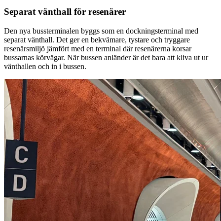
Separat vänthall för resenärer
Den nya bussterminalen byggs som en dockningsterminal med
separat vänthall. Det ger en bekvämare, tystare och tryggare
resenärsmiljö jämfört med en terminal där resenärerna korsar
bussarnas körvägar. När bussen anländer är det bara att kliva ut ur
vänthallen och in i bussen.