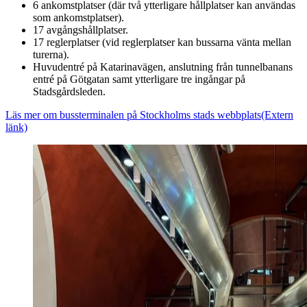
6 ankomstplatser (där två ytterligare hållplatser kan användas
som ankomstplatser).
17 avgångshållplatser.
17 reglerplatser (vid reglerplatser kan bussarna vänta mellan
turerna).
Huvudentré på Katarinavägen, anslutning från tunnelbanans
entré på Götgatan samt ytterligare tre ingångar på
Stadsgårdsleden.
Läs mer om bussterminalen på Stockholms stads webbplats
(Extern
länk)