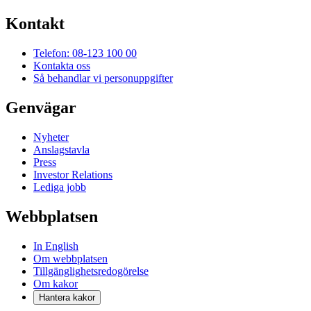
Kontakt
Telefon: 08-123 100 00
Kontakta oss
Så behandlar vi personuppgifter
Genvägar
Nyheter
Anslagstavla
Press
Investor Relations
Lediga jobb
Webbplatsen
In English
Om webbplatsen
Tillgänglighetsredogörelse
Om kakor
Hantera kakor