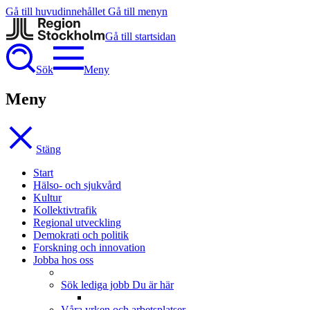
Gå till huvudinnehållet
Gå till menyn
Gå till startsidan
Sök
Meny
Meny
Stäng
Start
Hälso- och sjukvård
Kultur
Kollektivtrafik
Regional utveckling
Demokrati och politik
Forskning och innovation
Jobba hos oss
Sök lediga jobb
Du är här
Våra yrken och arbetsplatser