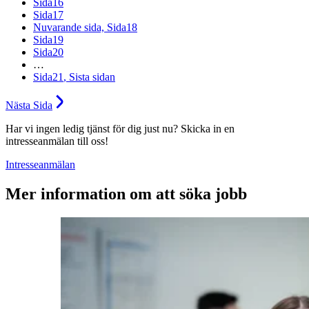
Sida
16
Sida
17
Nuvarande sida,
Sida
18
Sida
19
Sida
20
…
Sida
21
, Sista sidan
Nästa
Sida
Har vi ingen ledig tjänst för dig just nu? Skicka in en
intresseanmälan till oss!
Intresseanmälan
Mer information om att söka jobb