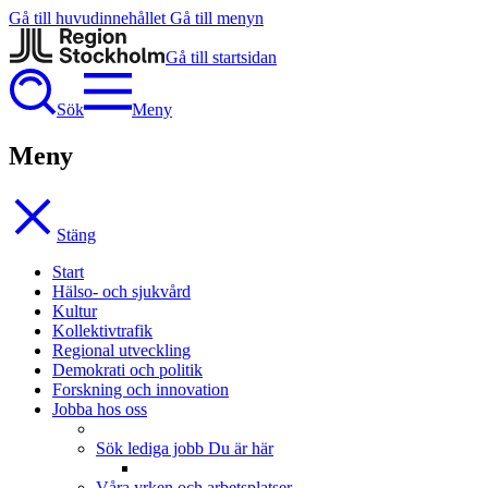
Gå till huvudinnehållet
Gå till menyn
Gå till startsidan
Sök
Meny
Meny
Stäng
Start
Hälso- och sjukvård
Kultur
Kollektivtrafik
Regional utveckling
Demokrati och politik
Forskning och innovation
Jobba hos oss
Sök lediga jobb
Du är här
Våra yrken och arbetsplatser