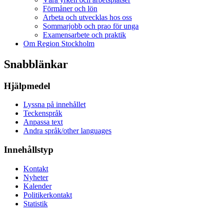
Förmåner och lön
Arbeta och utvecklas hos oss
Sommarjobb och prao för unga
Examensarbete och praktik
Om Region Stockholm
Snabblänkar
Hjälpmedel
Lyssna på innehållet
Teckenspråk
Anpassa text
Andra språk/other languages
Innehållstyp
Kontakt
Nyheter
Kalender
Politikerkontakt
Statistik