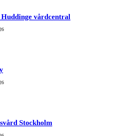
ll Huddinge vårdcentral
26
y
26
kosvård Stockholm
26