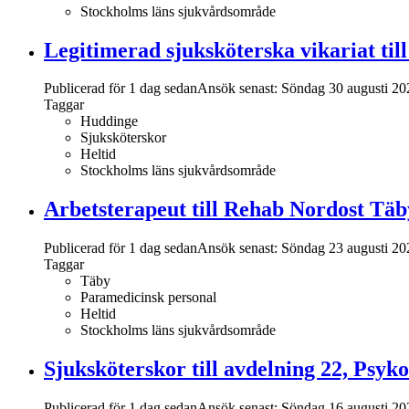
Stockholms läns sjukvårdsområde
Legitimerad sjuksköterska vikariat ti
Publicerad för 1 dag sedan
Ansök senast:
Söndag 30 augusti 20
Taggar
Huddinge
Sjuksköterskor
Heltid
Stockholms läns sjukvårdsområde
Arbetsterapeut till Rehab Nordost Täb
Publicerad för 1 dag sedan
Ansök senast:
Söndag 23 augusti 20
Taggar
Täby
Paramedicinsk personal
Heltid
Stockholms läns sjukvårdsområde
Sjuksköterskor till avdelning 22, Psy
Publicerad för 1 dag sedan
Ansök senast:
Söndag 16 augusti 20