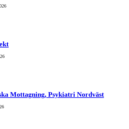
2026
ekt
026
iska Mottagning, Psykiatri Nordväst
26