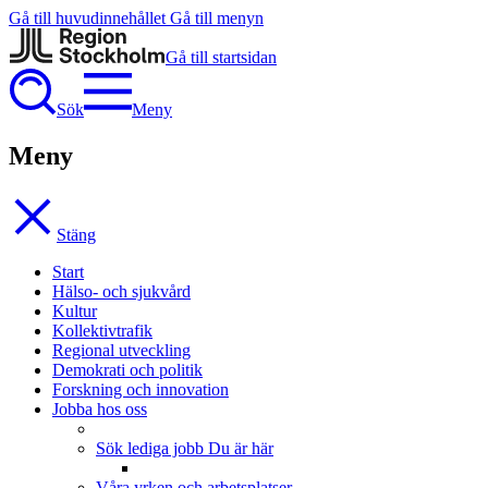
Gå till huvudinnehållet
Gå till menyn
Gå till startsidan
Sök
Meny
Meny
Stäng
Start
Hälso- och sjukvård
Kultur
Kollektivtrafik
Regional utveckling
Demokrati och politik
Forskning och innovation
Jobba hos oss
Sök lediga jobb
Du är här
Våra yrken och arbetsplatser