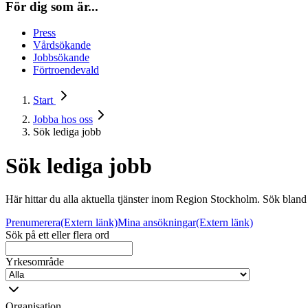
För dig som är...
Press
Vårdsökande
Jobbsökande
Förtroendevald
Start
Jobba hos oss
Sök lediga jobb
Sök lediga jobb
Här hittar du alla aktuella tjänster inom Region Stockholm. Sök bland l
Prenumerera
(Extern länk)
Mina ansökningar
(Extern länk)
Sök på ett eller flera ord
Yrkesområde
Organisation