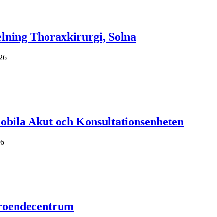
elning Thoraxkirurgi, Solna
26
Mobila Akut och Konsultationsenheten
26
eroendecentrum