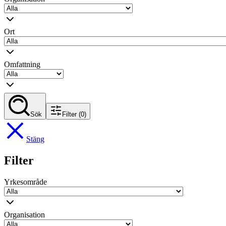
Ort
Omfattning
Sök
Filter
(0)
Stäng
Filter
Yrkesområde
Organisation