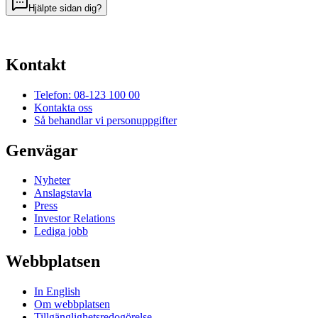
Hjälpte sidan dig?
Kontakt
Telefon: 08-123 100 00
Kontakta oss
Så behandlar vi personuppgifter
Genvägar
Nyheter
Anslagstavla
Press
Investor Relations
Lediga jobb
Webbplatsen
In English
Om webbplatsen
Tillgänglighetsredogörelse