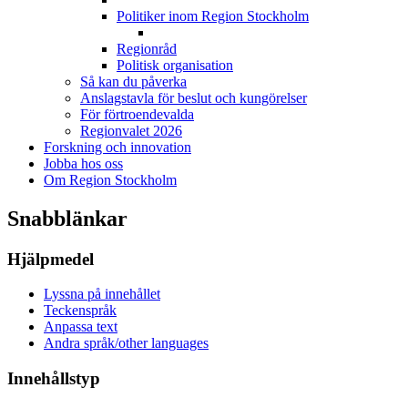
Politiker inom Region Stockholm
Regionråd
Politisk organisation
Så kan du påverka
Anslagstavla för beslut och kungörelser
För förtroendevalda
Regionvalet 2026
Forskning och innovation
Jobba hos oss
Om Region Stockholm
Snabblänkar
Hjälpmedel
Lyssna på innehållet
Teckenspråk
Anpassa text
Andra språk/other languages
Innehållstyp