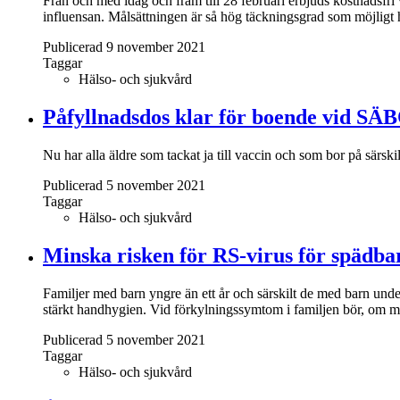
Från och med idag och fram till 28 februari erbjuds kostnadsfri va
influensan. Målsättningen är så hög täckningsgrad som möjligt
Publicerad 9 november 2021
Taggar
Hälso- och sjukvård
Påfyllnadsdos klar för boende vid SÄ
Nu har alla äldre som tackat ja till vaccin och som bor på särs
Publicerad 5 november 2021
Taggar
Hälso- och sjukvård
Minska risken för RS-virus för spädba
Familjer med barn yngre än ett år och särskilt de med barn unde
stärkt handhygien. Vid förkylningssymtom i familjen bör, om m
Publicerad 5 november 2021
Taggar
Hälso- och sjukvård