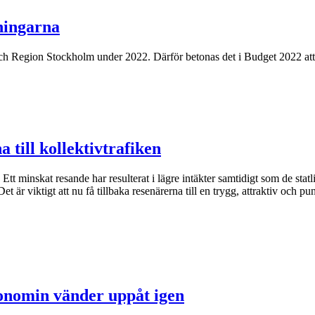
ningarna
Region Stockholm under 2022. Därför betonas det i Budget 2022 att det 
 till kollektivtrafiken
tt minskat resande har resulterat i lägre intäkter samtidigt som de statlig
et är viktigt att nu få tillbaka resenärerna till en trygg, attraktiv och pu
konomin vänder uppåt igen