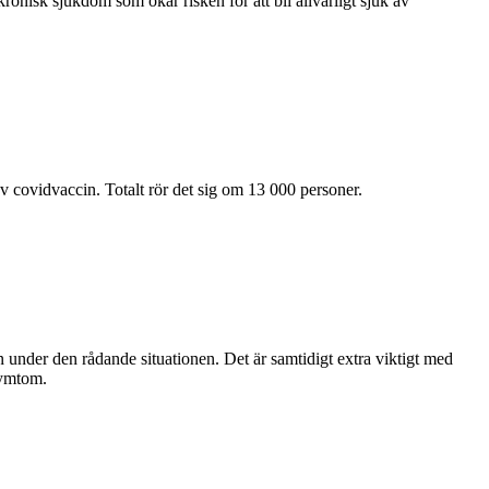
kronisk sjukdom som ökar risken för att bli allvarligt sjuk av
v covidvaccin. Totalt rör det sig om 13 000 personer.
 under den rådande situationen. Det är samtidigt extra viktigt med
symtom.