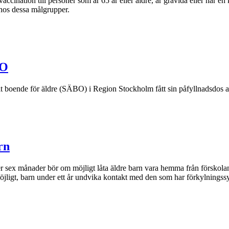
ccination till personer som är 65 år eller äldre, är gravida eller har en 
 hos dessa målgrupper.
BO
kilt boende för äldre (SÄBO) i Region Stockholm fått sin påfyllnadsdos a
rn
r sex månader bör om möjligt låta äldre barn vara hemma från förskolan
öjligt, barn under ett år undvika kontakt med den som har förkylnings