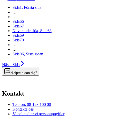
Sida
1
, Första sidan
…
…
Sida
66
Sida
67
Nuvarande sida,
Sida
68
Sida
69
Sida
70
…
…
Sida
96
, Sista sidan
Nästa
Sida
Hjälpte sidan dig?
Kontakt
Telefon: 08-123 100 00
Kontakta oss
Så behandlar vi personuppgifter