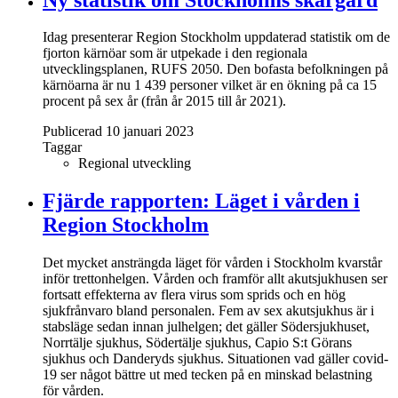
Idag presenterar Region Stockholm uppdaterad statistik om de
fjorton kärnöar som är utpekade i den regionala
utvecklingsplanen, RUFS 2050. Den bofasta befolkningen på
kärnöarna är nu 1 439 personer vilket är en ökning på ca 15
procent på sex år (från år 2015 till år 2021).
Publicerad 10 januari 2023
Taggar
Regional utveckling
Fjärde rapporten: Läget i vården i
Region Stockholm
Det mycket ansträngda läget för vården i Stockholm kvarstår
inför trettonhelgen. Vården och framför allt akutsjukhusen ser
fortsatt effekterna av flera virus som sprids och en hög
sjukfrånvaro bland personalen. Fem av sex akutsjukhus är i
stabsläge sedan innan julhelgen; det gäller Södersjukhuset,
Norrtälje sjukhus, Södertälje sjukhus, Capio S:t Görans
sjukhus och Danderyds sjukhus. Situationen vad gäller covid-
19 ser något bättre ut med tecken på en minskad belastning
för vården.