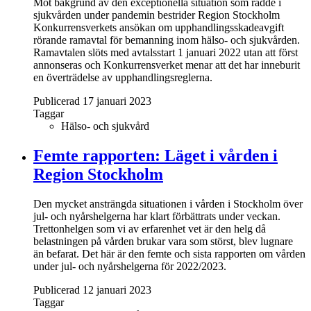
Mot bakgrund av den exceptionella situation som rådde i
sjukvården under pandemin bestrider Region Stockholm
Konkurrensverkets ansökan om upphandlingsskadeavgift
rörande ramavtal för bemanning inom hälso- och sjukvården.
Ramavtalen slöts med avtalsstart 1 januari 2022 utan att först
annonseras och Konkurrensverket menar att det har inneburit
en överträdelse av upphandlingsreglerna.
Publicerad 17 januari 2023
Taggar
Hälso- och sjukvård
Femte rapporten: Läget i vården i
Region Stockholm
Den mycket ansträngda situationen i vården i Stockholm över
jul- och nyårshelgerna har klart förbättrats under veckan.
Trettonhelgen som vi av erfarenhet vet är den helg då
belastningen på vården brukar vara som störst, blev lugnare
än befarat. Det här är den femte och sista rapporten om vården
under jul- och nyårshelgerna för 2022/2023.
Publicerad 12 januari 2023
Taggar