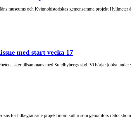
läns museums och Kvinnohistoriskas gemensamma projekt Hyllmeter åt kv
Rissne med start vecka 17
rbetena sker tillsammans med Sundbybergs stad. Vi börjar jobba under ve
 sökas för tidbegränsade projekt inom kultur som genomförs i Stockholm