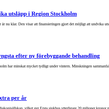
vika utsläpp i Region Stockholm
är nu klar. Den visar att finansieringen gjort det möjligt att undvika u
yngsta efter ny förebyggande behandling
holm har minskat mycket tydligt under vintern. Minskningen sammanfa
xtra per år
akonisällskap, vilket ger Ersta sjukhus ytterligare 20 miljoner kronor p