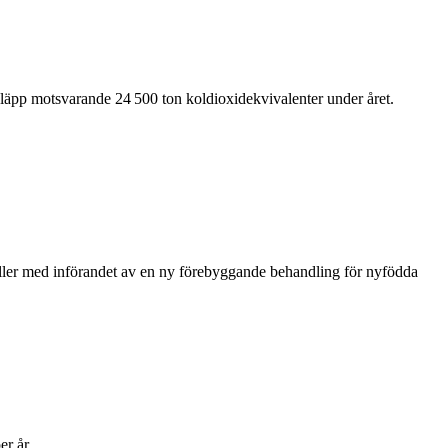
tsläpp motsvarande 24 500 ton koldioxidekvivalenter under året.
ller med införandet av en ny förebyggande behandling för nyfödda
er år.